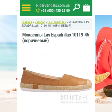
RiderSandals.com.ua
0
+38 (050) 435-13-00
Главная
»
Каталог
»
Las Espadrillas
» МОКАСИНЫ LAS
ESPADRILLAS 10119-45 (КОРИЧНЕВЫЙ)
Мокасины Las Espadrillas 10119-45
(коричневый)