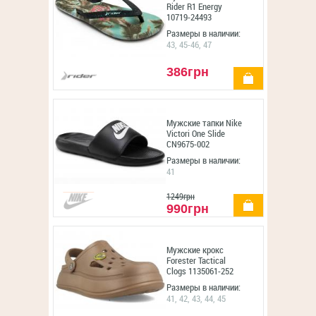
Rider R1 Energy
10719-24493
Размеры в наличии:
43, 45-46, 47
386грн
купить
Мужские тапки Nike
Victori One Slide
CN9675-002
Размеры в наличии:
41
1249грн
купить
990грн
Мужские крокс
Forester Tactical
Clogs 1135061-252
Размеры в наличии:
41, 42, 43, 44, 45