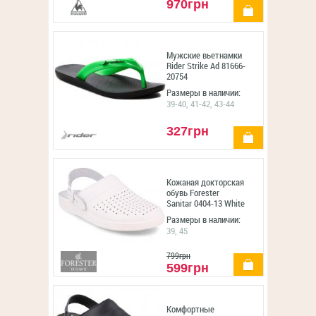
970грн
купить
Мужские вьетнамки
Rider Strike Ad 81666-
20754
Размеры в наличии:
39-40, 41-42, 43-44
327грн
купить
Кожаная докторская
обувь Forester
Sanitar 0404-13 White
Размеры в наличии:
39, 45
799грн
купить
599грн
Комфортные