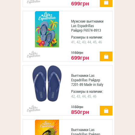
699грн
Мужские вьетнамки
Las Espadrillas
Райдер F6574-8913
Made in Italy (синий)
Размеры в наличии:
41, 42, 43, 44, 45, 46
1150грн
купить
699грн
Вьетнамки Las
Espadrillas Райдер
7201-89 Made in Italy
(чёрный/синий)
Размеры в наличии:
42, 43, 44, 45, 46
1150грн
купить
850грн
Вьетнамки Las
Espadrillas Райдер