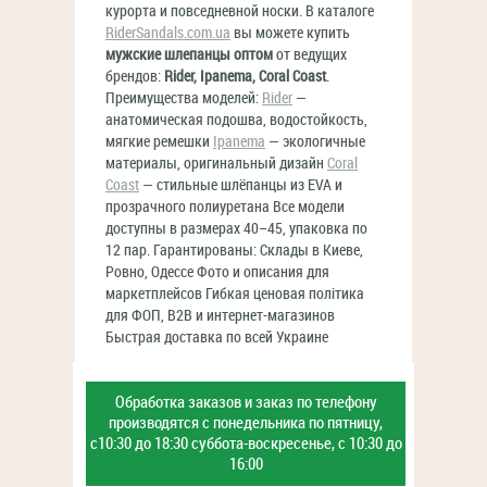
курорта и повседневной носки. В каталоге
RiderSandals.com.ua
вы можете купить
мужские шлепанцы оптом
от ведущих
брендов:
Rider, Ipanema, Coral Coast
.
Преимущества моделей:
Rider
—
анатомическая подошва, водостойкость,
мягкие ремешки
Ipanema
— экологичные
материалы, оригинальный дизайн
Coral
Coast
— стильные шлёпанцы из EVA и
прозрачного полиуретана Все модели
доступны в размерах 40–45, упаковка по
12 пар. Гарантированы: Склады в Киеве,
Ровно, Одессе Фото и описания для
маркетплейсов Гибкая ценовая політика
для ФОП, B2B и интернет-магазинов
Быстрая доставка по всей Украине
Обработка заказов и заказ
по телефону
производятся с
понедельника по пятницу,
с10:30 до 18:30
суббота-воскресенье,
с 10:30 до
16:00