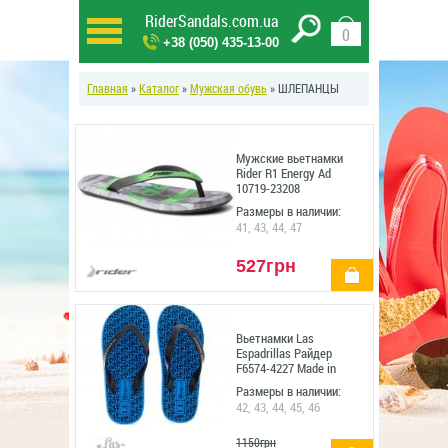
RiderSandals.com.ua
0
+38 (050) 435-13-00
Главная
»
Каталог
»
Мужская обувь
» ШЛЕПАНЦЫ
Мужские вьетнамки
Rider R1 Energy Ad
10719-23208
Размеры в наличии:
41, 43, 44, 47
527грн
купить
Вьетнамки Las
Espadrillas Райдер
F6574-4227 Made in
Italy (голубой/
Размеры в наличии:
чёрный)
42, 43, 44, 45, 46
1150грн
купить