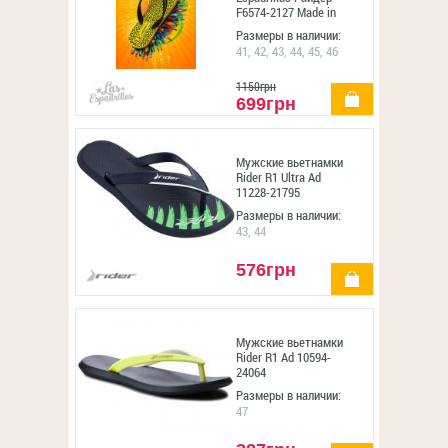
F6574-2127 Made in
Italy унисекс
Размеры в наличии:
(чёрный/жёлтый)
41, 42, 43, 44, 45, 46
1150грн
купить
699грн
Мужские вьетнамки
Rider R1 Ultra Ad
11228-21795
Размеры в наличии:
43, 44
576грн
купить
Мужские вьетнамки
Rider R1 Ad 10594-
24064
Размеры в наличии:
47