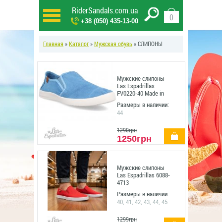
RiderSandals.com.ua
0
+38 (050) 435-13-00
Главная
»
Каталог
»
Мужская обувь
» СЛИПОНЫ
Мужские слипоны
Las Espadrillas
FV0220-40 Made in
Spain
Размеры в наличии:
44
1290грн
купить
1250грн
Мужские слипоны
Las Espadrillas 6088-
4713
Размеры в наличии:
40, 41, 42, 43, 44, 45
1299грн
купить