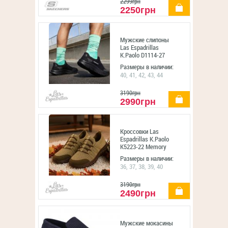
2299грн
купить
2250грн
Мужские слипоны
Las Espadrillas
K.Paolo D1114-27
Memory foam
Размеры в наличии:
40, 41, 42, 43, 44
3190грн
купить
2990грн
Кроссовки Las
Espadrillas K.Paolo
K5223-22 Memory
Foam
Размеры в наличии:
36, 37, 38, 39, 40
3190грн
купить
2490грн
Мужские мокасины