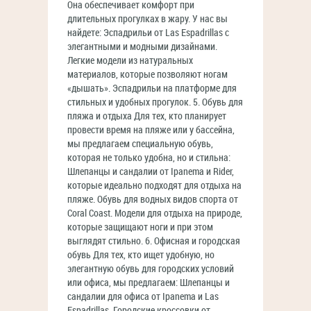
Она обеспечивает комфорт при
длительных прогулках в жару. У нас вы
найдете: Эспадрильи от Las Espadrillas с
элегантными и модными дизайнами.
Легкие модели из натуральных
материалов, которые позволяют ногам
«дышать». Эспадрильи на платформе для
стильных и удобных прогулок. 5. Обувь для
пляжа и отдыха Для тех, кто планирует
провести время на пляже или у бассейна,
мы предлагаем специальную обувь,
которая не только удобна, но и стильна:
Шлепанцы и сандалии от Ipanema и Rider,
которые идеально подходят для отдыха на
пляже. Обувь для водных видов спорта от
Coral Coast. Модели для отдыха на природе,
которые защищают ноги и при этом
выглядят стильно. 6. Офисная и городская
обувь Для тех, кто ищет удобную, но
элегантную обувь для городских условий
или офиса, мы предлагаем: Шлепанцы и
сандалии для офиса от Ipanema и Las
Espadrillas. Городские кроссовки от