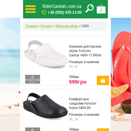
RiderSandals.com.ua
0
+38 (050) 435-13-00
Главная
»
Каталог
»
Мужская обувь
» САБО
Кожаная докторская
обувь Forester
Sanitar 0404-13 White
Размеры в наличии:
39, 45
799грн
купить
599грн
Комфортные
сандалии Forester
Home 0404-89
Размеры в наличии:
36, 38
799грн
купить