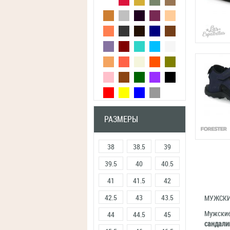
РАЗМЕРЫ
38
38.5
39
39.5
40
40.5
41
41.5
42
42.5
43
43.5
МУЖСКИ
Мужские
44
44.5
45
сандали