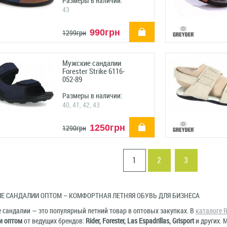
Размеры в наличии:
43
купить
990грн
1299грн
Мужские сандалии
Forester Strike 6116-
052-89
Размеры в наличии:
40, 41, 42, 43
купить
1250грн
1290грн
1
2
3
Е САНДАЛИИ ОПТОМ – КОМФОРТНАЯ ЛЕТНЯЯ ОБУВЬ ДЛЯ БИЗНЕСА
 сандалии — это популярный летний товар в оптовых закупках. В
каталоге R
и оптом
от ведущих брендов:
Rider, Forester, Las Espadrillas, Grisport
и других. 