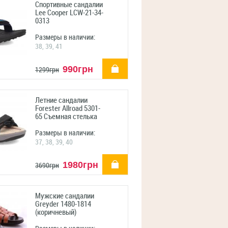
Спортивные сандалии
Lee Cooper LCW-21-34-
0313
Размеры в наличии:
38, 39, 41
купить
990грн
1299грн
Летние сандалии
Forester Allroad 5301-
65 Съемная стелька
Размеры в наличии:
37, 38, 39, 40
купить
1980грн
3690грн
Мужские сандалии
Greyder 1480-1814
(коричневый)