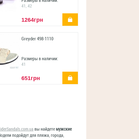
Размеры в наличии:
41, 42
купить
1264грн
Greyder 498-1110
Размеры в наличии:
41
купить
651грн
iderSandals.com.ua
вы найдете
мужские
Модели подойдут для пляжа, города,