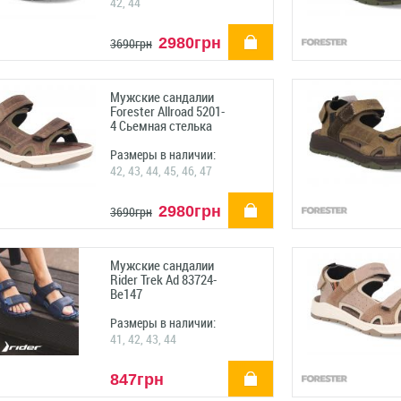
42, 44
купить
2980грн
3690грн
Мужские сандалии
Forester Allroad 5201-
4 Сьемная стелька
Размеры в наличии:
42, 43, 44, 45, 46, 47
купить
2980грн
3690грн
Мужские сандалии
Rider Trek Ad 83724-
Be147
Размеры в наличии:
41, 42, 43, 44
купить
847грн