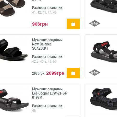
Размеры в наличии:
41, 42, 43, 44, 46
купить
966грн
Мужские сандалии
New Balance
SUA250K1
Размеры в наличии:
42.5, 46.5, 49, 50
купить
2699грн
2999грн
Мужские сандалии
Lee Cooper LCW-21-34-
0192M
Размеры в наличии:
45