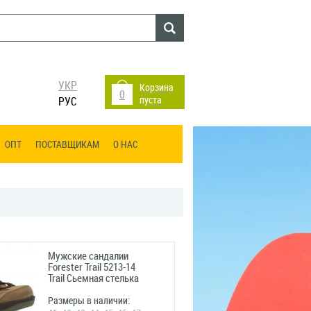
УКР
Корзина
0
пуста
РУС
ОПТ
ПОСТАВЩИКАМ
О НАС
Мужские сандалии
Forester Trail 5213-14
Trail Сьемная стелька
Размеры в наличии: