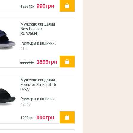
купить
990грн
1299грн
Мужские сандалии
New Balance
SUA250N1
Размеры в наличии:
41.5
купить
1899грн
2099грн
Мужские сандалии
Forester Strike 6116-
02-27
Размеры в наличии:
42, 43
купить
990грн
1290грн