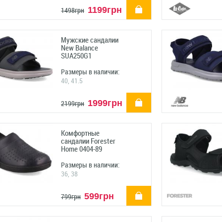
купить
1199грн
1498грн
Мужские сандалии
New Balance
SUA250G1
Размеры в наличии:
40, 41.5
купить
1999грн
2199грн
Комфортные
сандалии Forester
Home 0404-89
Размеры в наличии:
36, 38
купить
599грн
799грн