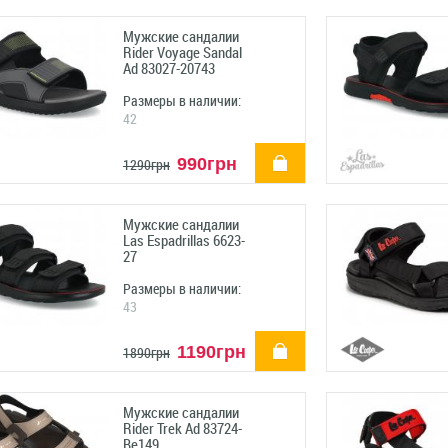
Мужские сандалии
Rider Voyage Sandal
Ad 83027-20743
Размеры в наличии:
42
купить
990грн
1290грн
Мужские сандалии
Las Espadrillas 6623-
27
Размеры в наличии:
43
купить
1190грн
1890грн
Мужские сандалии
Rider Trek Ad 83724-
Be149