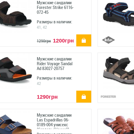
Мужские сандалии
Forester Strike 6116-
072-45
Размеры в наличии:
41, 42
купить
1200грн
1290грн
Мужские сандалии
Rider Voyage Sandal
Ad 83027-20757
Размеры в наличии:
42
купить
1290грн
Мужские сандалии
Las Espadrillas 06-
0189-004 унисекс
(бордовый/синий)