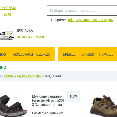
 И ОПЛАТА
БЛОГ
Например:
rider
,
женская пляжная обувь
ДОСТАВКА
ПО ВСЕЙ УКРАИНЕ
ВАЯ
АКСЕССУАРЫ
ОДЕЖДА
БРЕНДЫ
СКИДКИ
ПОМОЩЬ
ЛИИ
»
Каталог
»
Мужская обувь
» САНДАЛИИ
Мужские сандалии
NEW
Forester Allroad 5201-
3 Сьемная стелька
Размеры в наличии: