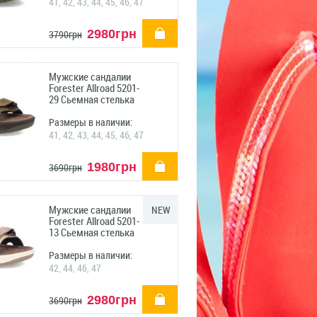
41, 42, 43, 44, 45, 46, 47
купить
2980грн
3790грн
Мужские сандалии
Forester Allroad 5201-
29 Сьемная стелька
Размеры в наличии:
41, 42, 43, 44, 45, 46, 47
купить
1980грн
3690грн
Мужские сандалии
NEW
Forester Allroad 5201-
13 Сьемная стелька
Размеры в наличии:
42, 44, 46, 47
купить
2980грн
3690грн