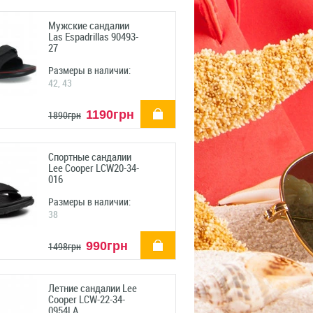
Мужские сандалии
Las Espadrillas 90493-
27
Размеры в наличии:
42, 43
купить
1190грн
1890грн
Спортные сандалии
Lee Cooper LCW20-34-
016
Размеры в наличии:
38
купить
990грн
1498грн
Летние сандалии Lee
Cooper LCW-22-34-
0954LA