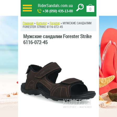
RiderSandals.com.ua
0
+38 (050) 435-13-00
Главная
»
Каталог
»
Forester
» МУЖСКИЕ САНДАЛИИ
FORESTER STRIKE 6116-072-45
Мужские сандалии Forester Strike
6116-072-45