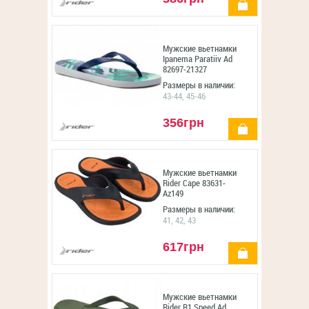
Мужские вьетнамки
Ipanema Paratiiv Ad
82697-21327
Размеры в наличии:
43-44, 45-46
356грн
купить
Мужские вьетнамки
Rider Cape 83631-
Az149
Размеры в наличии:
41, 42, 43
617грн
купить
Мужские вьетнамки
Rider R1 Speed Ad