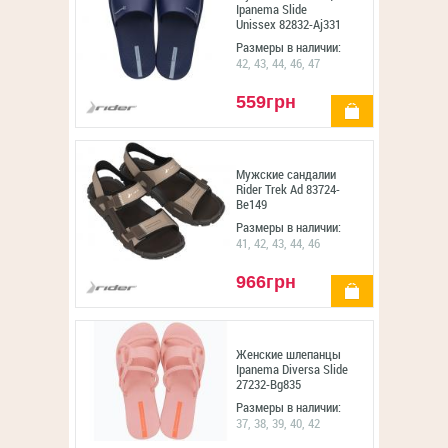
Ipanema Slide
Unissex 82832-Aj331
Размеры в наличии:
42, 43, 44, 46, 47
559грн
купить
Мужские сандалии
Rider Trek Ad 83724-
Be149
Размеры в наличии:
41, 42, 43, 44, 46
966грн
купить
Женские шлепанцы
Ipanema Diversa Slide
27232-Bg835
Размеры в наличии:
37, 38, 39, 40, 42