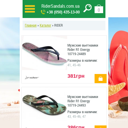
RiderSandals.com.ua
0
+38 (050) 435-13-00
Главная
»
Каталог
» RIDER
Мужские вьетнамки
Rider R1 Energy
10719-24489
Размеры в наличии:
41, 45-46
381грн
купить
Мужские вьетнамки
Rider R1 Energy
10719-24493
Размеры в наличии:
43, 45-46, 47
386грн
купить