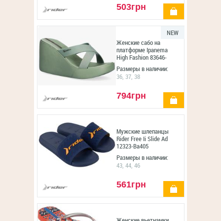
503грн
купить
NEW
Женские сабо на
платформе Ipanema
High Fashion 83646-
Bd680
Размеры в наличии:
36, 37, 38
794грн
купить
Мужские шлепанцы
Rider Free Ii Slide Ad
12323-Ba405
Размеры в наличии:
43, 44, 46
561грн
купить
Женские вьетнамки