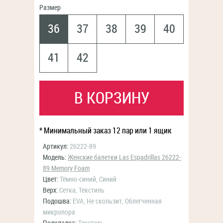
Размер
36
37
38
39
40
41
42
В КОРЗИНУ
* Минимальный заказ 12 пар или 1 ящик
Артикул:
26222-89
Модель:
Женские балетки Las Espadrillas 26222-
89 Memory Foam
Цвет:
Тёмно-синий, Синий
Верх:
Сетка, Текстиль
Подошва:
EVA, Не скользит, Облегченная
микропора