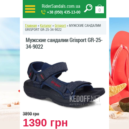
RiderSandals.com.ua
0
+38 (050) 435-13-00
Главная
»
Каталог
»
Grisport
» МУЖСКИЕ САНДАЛИИ
GRISPORT GR-25-34-9022
Мужские сандалии Grisport GR-25-
34-9022
новинка
3890
грн
1390 грн