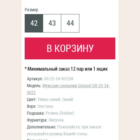
Размер
42
43
44
В КОРЗИНУ
* Минимальный заказ 12 пар или 1 ящик
Артикул:
GR-25-34-9022M
Модель:
Мужские сандалии Grisport GR-25-34-
9022
Цвет:
Тёмно-синий, Синий
Верх:
Текстиль
Подошва:
Резина (Rubber)
Фурнитура:
Липучка
Дополнительно:
Пожалуйста, при заказе
указывайте размер Вашей стопы.