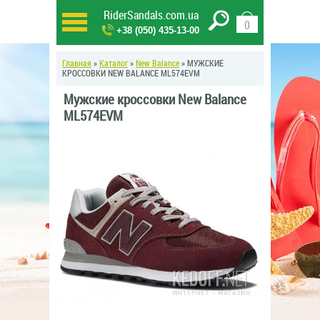
RiderSandals.com.ua
0
+38 (050) 435-13-00
Главная
»
Каталог
»
New Balance
» МУЖСКИЕ
КРОССОВКИ NEW BALANCE ML574EVM
Мужские кроссовки New Balance
ML574EVM