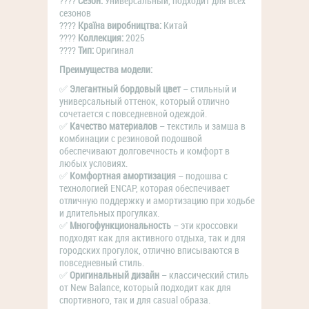
????
Сезон:
Универсальный, подходит для всех
сезонов
????
Країна виробництва:
Китай
????
Коллекция:
2025
????
Тип:
Оригинал
Преимущества модели:
✅
Элегантный бордовый цвет
– стильный и
универсальный оттенок, который отлично
сочетается с повседневной одеждой.
✅
Качество материалов
– текстиль и замша в
комбинации с резиновой подошвой
обеспечивают долговечность и комфорт в
любых условиях.
✅
Комфортная амортизация
– подошва с
технологией ENCAP, которая обеспечивает
отличную поддержку и амортизацию при ходьбе
и длительных прогулках.
✅
Многофункциональность
– эти кроссовки
подходят как для активного отдыха, так и для
городских прогулок, отлично вписываются в
повседневный стиль.
✅
Оригинальный дизайн
– классический стиль
от New Balance, который подходит как для
спортивного, так и для casual образа.