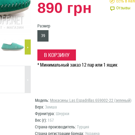
Есть в на
890 грн
Отзывы
Размер
39
В КОРЗИНУ
* Минимальный заказ 12 пар или 1 ящик
Модель:
Мокасины Las Espadrillas 659002-22 (зеленый)
Верх:
Замша
Фурнитура:
Шнурки
Вес (г):
157
Страна-производитель:
Турция
Страна регистрации бренда:
Украина