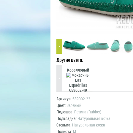
Другие цвета:
Коралловый
Артикул:
659002-22
Цвет:
Зеленый
Подошва:
Резина (Rubber)
Подкладка:
Натуральная кожа
Стелька:
Натуральная кожа
Полнота:
M