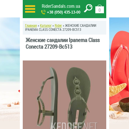
RiderSandals.com.ua
0
+38 (050) 435-13-00
Главная
»
Каталог
»
Rider
» ЖЕНСКИЕ САНДАЛИИ
IPANEMA CLASS CONECTA 27209-BC513
Женские сандалии Ipanema Class
Conecta 27209-Bc513