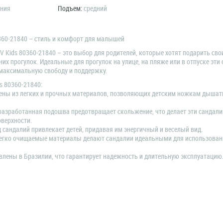
ания
Подъем:
средний
0360-21840 – стиль и комфорт для малышей
V Kids 80360-21840 – это выбор для родителей, которые хотят подарить св
их прогулок. Идеальные для прогулок на улице, на пляже или в отпуске эти
 максимальную свободу и поддержку.
s 80360-21840:
лены из легких и прочных материалов, позволяющих детским ножкам дышать
азработанная подошва предотвращает скольжение, что делает эти сандали
верхности.
 сандалий привлекает детей, придавая им энергичный и веселый вид.
легко очищаемые материалы делают сандалии идеальными для использован
влены в Бразилии, что гарантирует надежность и длительную эксплуатацию