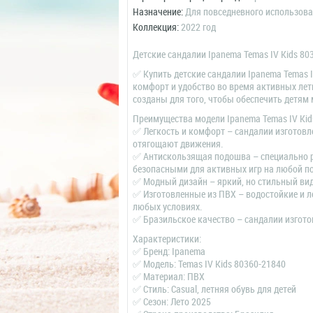
Назначение:
Для повседневного использов
Коллекция:
2022 год
Детские сандалии Ipanema Temas IV Kids 8
✅ Купить детские сандалии Ipanema Temas I
комфорт и удобство во время активных летн
созданы для того, чтобы обеспечить детям
Преимущества модели Ipanema Temas IV Kid
✅ Легкость и комфорт – сандалии изготов
отягощают движения.
✅ Антискользящая подошва – специально р
безопасными для активных игр на любой по
✅ Модный дизайн – яркий, но стильный вид
✅ Изготовленные из ПВХ – водостойкие и 
любых условиях.
✅ Бразильское качество – сандалии изгото
Характеристики:
✅ Бренд: Ipanema
✅ Модель: Temas IV Kids 80360-21840
✅ Материал: ПВХ
✅ Стиль: Casual, летняя обувь для детей
✅ Сезон: Лето 2025