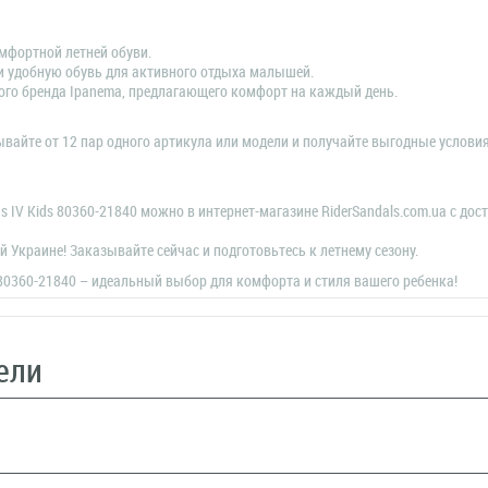
мфортной летней обуви.
и удобную обувь для активного отдыха малышей.
ого бренда Ipanema, предлагающего комфорт на каждый день.
вайте от 12 пар одного артикула или модели и получайте выгодные услови
s IV Kids 80360-21840 можно в интернет-магазине RiderSandals.com.ua с дос
й Украине! Заказывайте сейчас и подготовьтесь к летнему сезону.
 80360-21840 – идеальный выбор для комфорта и стиля вашего ребенка!
ели