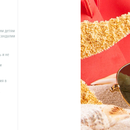
оим детям
 сандалии
 и не
и
ия в
.