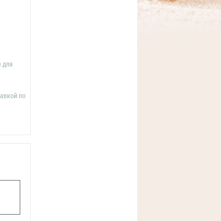
я для
тавкой по