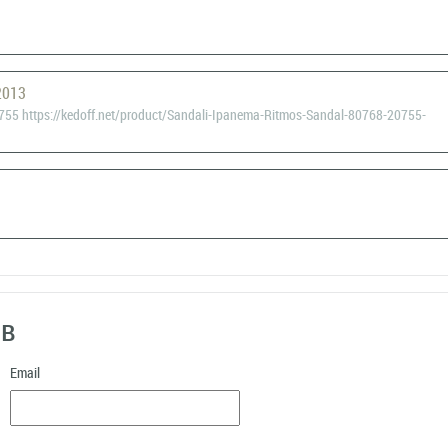
2013
55 https://kedoff.net/product/Sandali-Ipanema-Ritmos-Sandal-80768-20755-
ыв
Email