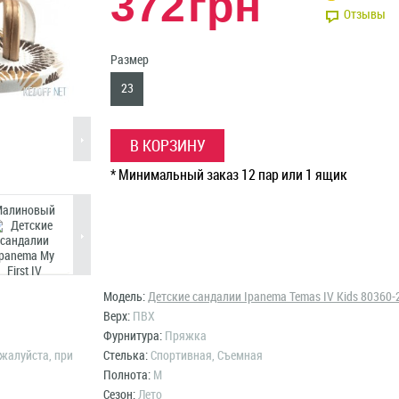
372
грн
Отзывы
Размер
23
В КОРЗИНУ
* Минимальный заказ 12 пар или 1 ящик
Малиновый
Модель:
Детские сандалии Ipanema Temas IV Kids 80360-
Верх:
ПВХ
Фурнитура:
Пряжка
жалуйста, при
Стелька:
Спортивная, Съемная
Полнота:
M
Сезон:
Лето