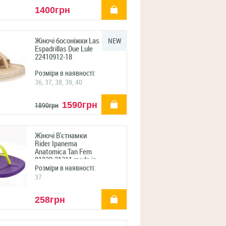
купити
1400грн
Жіночі босоніжки Las
NEW
Espadrillas Due Lule
22410912-18
Розміри в наявності:
36, 37, 38, 39, 40
купити
1590грн
1890грн
Жіночі В'єтнамки
Rider Ipanema
Anatomica Tan Fem
81030-21311 made in
brasil
Розміри в наявності:
37
купити
258грн