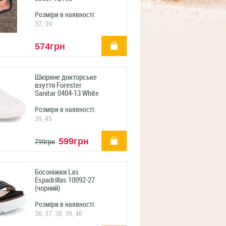
Розміри в наявності:
37, 39
купити
574грн
Шкіряне докторське
взуття Forester
Sanitar 0404-13 White
Розміри в наявності:
39, 45
купити
599грн
799грн
Босоніжки Las
Espadrillas 10092-27
(чорний)
Розміри в наявності:
36, 37, 38, 39, 40