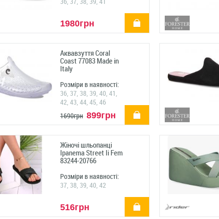
36, 37, 38, 39, 41
купити
1980грн
Аквавзуття Coral
Coast 77083 Made in
Italy
Розміри в наявності:
36, 37, 38, 39, 40, 41,
42, 43, 44, 45, 46
купити
899грн
1690грн
Жіночі шльопанці
Ipanema Street Ii Fem
83244-20766
Розміри в наявності:
37, 38, 39, 40, 42
купити
516грн