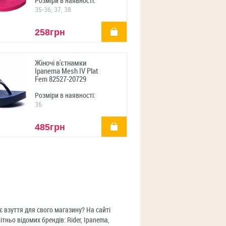
Розміри в наявності:
35-36, 37, 38
купити
258грн
Жіночі в'єтнамки
Ipanema Mesh IV Plat
Fem 82527-20729
Розміри в наявності:
36
купити
485грн
є взуття для свого магазину? На сайті
тньо відомих брендів: Rider, Ipanema,