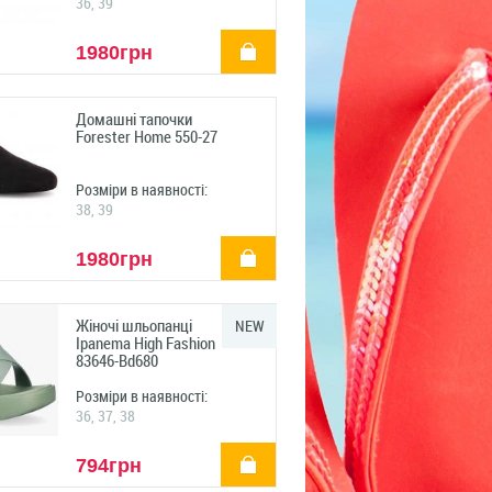
36, 39
купити
1980грн
Домашні тапочки
Forester Home 550-27
Розміри в наявності:
38, 39
купити
1980грн
Жіночі шльопанці
NEW
Ipanema High Fashion
83646-Bd680
Розміри в наявності:
36, 37, 38
купити
794грн