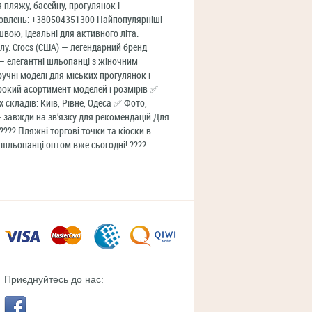
ля пляжу, басейну, прогулянок і
амовлень: +380504351300 Найпопулярніші
швою, ідеальні для активного літа.
алу. Crocs (США) — легендарний бренд
 — елегантні шльопанці з жіночним
зручні моделі для міських прогулянок і
рокий асортимент моделей і розмірів ✅
 складів: Київ, Рівне, Одеса ✅ Фото,
 завжди на зв’язку для рекомендацій Для
 ???? Пляжні торгові точки та кіоски в
 шльопанці оптом вже сьогодні! ????
Приєднуйтесь до нас: