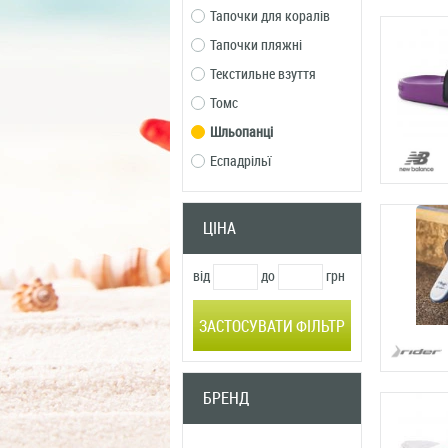
Тапочки для коралів
Тапочки пляжні
Текстильне взуття
Томс
Шльопанці
Еспадрільї
ЦІНА
від
до
грн
ЗАСТОСУВАТИ ФІЛЬТР
БРЕНД