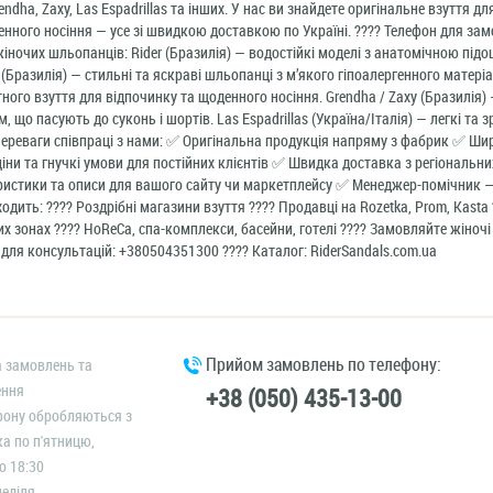
rendha, Zaxy, Las Espadrillas та інших. У нас ви знайдете оригінальне взуття д
нного носіння — усе зі швидкою доставкою по Україні. ???? Телефон для з
іночих шльопанців: Rider (Бразилія) — водостійкі моделі з анатомічною підо
(Бразилія) — стильні та яскраві шльопанці з м’якого гіпоалергенного матері
ого взуття для відпочинку та щоденного носіння. Grendha / Zaxy (Бразилія)
, що пасують до суконь і шортів. Las Espadrillas (Україна/Італія) — легкі та 
ереваги співпраці з нами: ✅ Оригінальна продукція напряму з фабрик ✅ Ши
ціни та гнучкі умови для постійних клієнтів ✅ Швидка доставка з регіональних
ристики та описи для вашого сайту чи маркетплейсу ✅ Менеджер-помічник —
ходить: ???? Роздрібні магазини взуття ???? Продавці на Rozetka, Prom, Kasta
х зонах ???? HoReCa, спа-комплекси, басейни, готелі ???? Замовляйте жіночі
для консультацій: +380504351300 ???? Каталог: RiderSandals.com.ua
Прийом замовлень по телефону:
 замовлень та
ення
+38 (050) 435-13-00
фону обробляються з
ка по п'ятницю,
о 18:30
еділя,