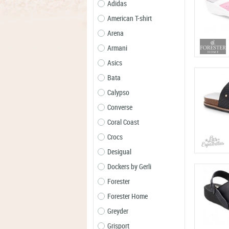
Adidas
American T-shirt
Arena
Armani
Asics
Bata
Calypso
Converse
Coral Coast
Crocs
Desigual
Dockers by Gerli
Forester
Forester Home
Greyder
Grisport