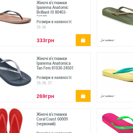
Жіночі в'єтнамки
Ipanema Anatomic
Brilliant III 80403-
24188
Розміри в наявності:
35-36
купити
333грн
Жіночі в'єтнамки
Ipanema Anatomica
Tan Fem 81030-24501
Розміри в наявності:
35-36, 37
купити
269грн
Жіночі в'єтнамки
Coral Coast 60009
(червоний)