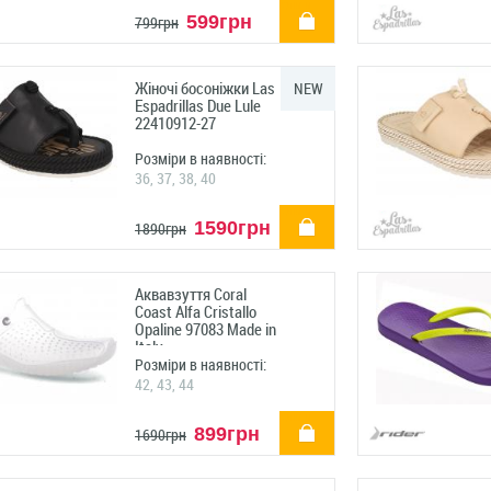
купити
599грн
799грн
Жіночі босоніжки Las
NEW
Espadrillas Due Lule
22410912-27
Розміри в наявності:
36, 37, 38, 40
купити
1590грн
1890грн
Аквавзуття Coral
Coast Alfa Cristallo
Opaline 97083 Made in
Italy
Розміри в наявності:
42, 43, 44
купити
899грн
1690грн