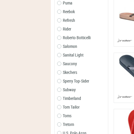
Puma
Reebok
Refresh
Rider
Roberto Botticelli
Salomon
Sanital Light
Saucony
Skechers
Sperry Top-Sider
Subway
Timberland
Tom Tailor
Toms
Tretorn
U.S. Polo Assn