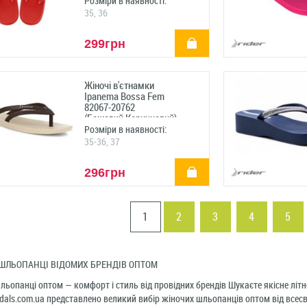
Розміри в наявності:
35, 36
купити
299грн
Жіночі в'єтнамки
Ipanema Bossa Fem
82067-20762
(Бежевий,Коричневий)
Розміри в наявності:
35-36, 37
купити
296грн
1
2
3
4
5
 ШЛЬОПАНЦІ ВІДОМИХ БРЕНДІВ ОПТОМ
льопанці оптом — комфорт і стиль від провідних брендів Шукаєте якісне літн
dals.com.ua представлено великий вибір жіночих шльопанців оптом від всесві