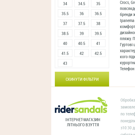
Crocs, G
34
34.5
35
повсякде
35.5
36
36.5
бренди ж
Ipanema 
37
37.5
38
комфортн
дизайном
38.5
39
39.5
пляжу. П
40
40.5
41
Гуртові 
характе
41.5
42
42.5
кого під
курортни
43
Телефон 
СКИНУТИ ФІЛЬТРИ
Обробка
замовл
по теле
ІНТЕРНЕТ-МАГАЗИН
понеділ
ЛІТНЬОГО ВЗУТТЯ
з10:30 д
субота-н