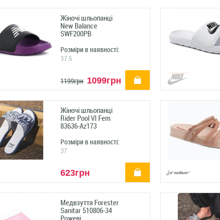
Жіночі шльопанці
New Balance
SWF200PB
Розміри в наявності:
37.5
купити
1099грн
1199грн
Жіночі шльопанці
Rider Pool VI Fem
83636-Az173
Розміри в наявності:
37
купити
623грн
Медвзуття Forester
Sanitar 510806-34
Рожеві