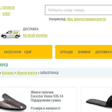
 І ОПЛАТА
БЛОГ
Наприклад:
rider
,
жіноче пляжне взуття
ДОСТАВКА
ПО ВСІЙ УКРАЇНІ
АКСЕСУАРИ
ОДЯГ
БРЕНДИ
ЗНИЖКИ
ДОПОМОГА
АНЦІ
»
Каталог
»
Жіноче взуття
» ШЛЬОПАНЦІ
Жіночі тапочки
Forester Home 935-14
Подарункова сумка
Розміри в наявності: