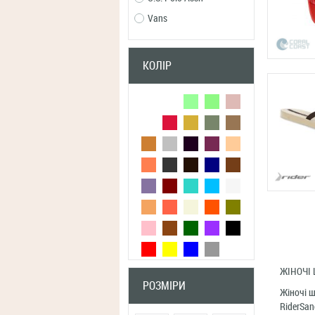
Vans
КОЛІР
ЖІНОЧІ
РОЗМІРИ
Жіночі ш
RiderSan