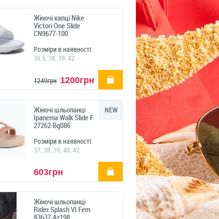
Жіночі капці Nike
Victori One Slide
CN9677-100
Розміри в наявності:
36.5, 38, 39, 42
купити
1200грн
1249грн
Жіночі шльопанці
NEW
Ipanema Walk Slide F
27262-Bg086
Розміри в наявності:
37, 38, 39, 40, 42
купити
603грн
Жіночі шльопанці
Rider Splash VI Fem
83637-Az198