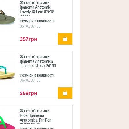
Жіночі в'єтнамки
Ipanema Anatomic
Lovely IX Fem 82518-
24727
Розміри в наявності:
35-36, 37, 38
купити
357грн
Жіночі в'єтнамки
Ipanema Anatomica
Tan Fem 81030-24100
Розміри в наявності:
35-36, 37, 38
купити
258грн
Жіночі в'єтнамки
Rider Ipanema
Anatomica Tan Fem
81030-20706