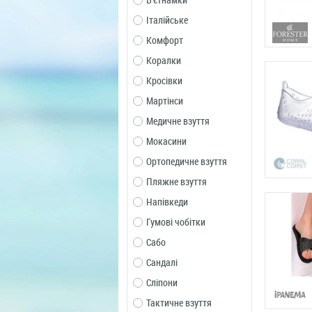
В'єтнамки
Італійське
Комфорт
Коралки
Кросівки
Мартінси
Медичне взуття
Мокасини
Ортопедичне взуття
Пляжне взуття
Напівкеди
Гумові чобітки
Сабо
Сандалі
Сліпони
Тактичне взуття