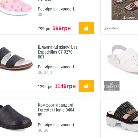
Розміри в наявності:
38
купити
599грн
799грн
Шльопанці жіночі Las
Espadrillas 07-0270-
001
Розміри в наявності:
36, 37, 39
купити
1149грн
1299грн
Комфортні сандалі
Forester Home 0404-
89
Розміри в наявності:
36, 38