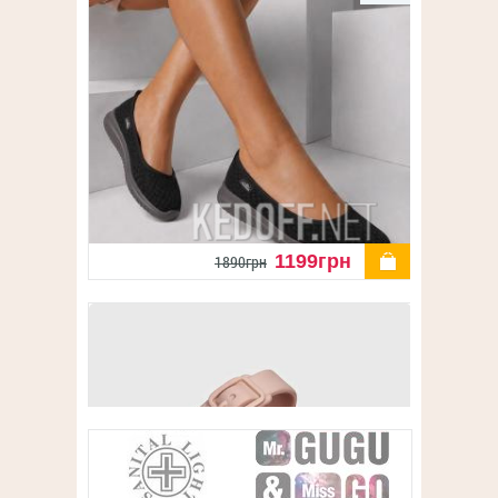
купити
1199грн
1890грн