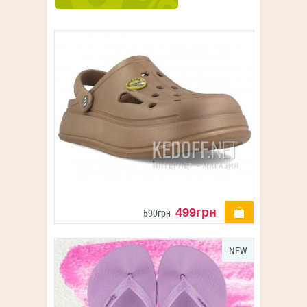
деталі
499грн
590грн
NEW