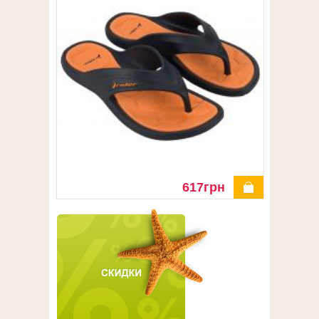
деталі
617грн