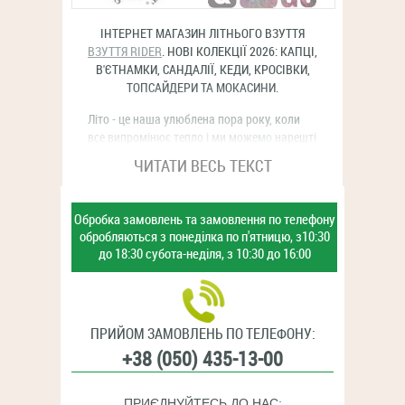
ІНТЕРНЕТ МАГАЗИН ЛІТНЬОГО ВЗУТТЯ
ВЗУТТЯ RIDER
. НОВІ КОЛЕКЦІЇ 2026: КАПЦІ,
В'ЄТНАМКИ, САНДАЛІЇ, КЕДИ, КРОСІВКИ,
купити
628грн
ТОПСАЙДЕРИ ТА МОКАСИНИ.
Літо - це наша улюблена пора року, коли
все випромінює тепло і ми можемо нарешті
одягнутися у легкий, вільний одяг та
ЧИТАТИ ВЕСЬ ТЕКСТ
насолодитися очікуваним відпочинком з
близькими та друзями. І звичайно
хочеться щоб у цей час ніщо не турбувало,
Обробка замовлень та замовлення
по телефону
тому варто задуматися про зручний літній
обробляються з
понеділка по п'ятницю,
з10:30
одяг і звичайно взуття, адже це головний
до 18:30
субота-неділя,
з 10:30 до 16:00
атрибут літнього відпочинку.
Ridersandals.com.ua – це офіційний оптовий
сайт, який спеціалізується на постачанні
ПРИЙОМ ЗАМОВЛЕНЬ ПО ТЕЛЕФОНУ:
високоякісного брендовго взуття. Ми
купити
628грн
+38 (050) 435-13-00
пропонуємо широкий асортимент
популярних марок, таких як Rider, Converse,
Salomon, New Balance, що ідеально
ПРИЄДНУЙТЕСЬ ДО НАС: