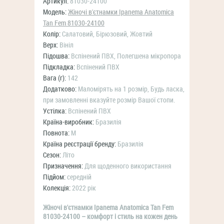
Артикул:
81030-24100
Модель:
Жіночі в'єтнамки Ipanema Anatomica
Tan Fem 81030-24100
Колір:
Салатовий, Бірюзовий, Жовтий
Верх:
Вініл
Підошва:
Вспінений ПВХ, Полегшена мікропора
Підкладка:
Вспінений ПВХ
Вага (г):
142
Додатково:
Маломірять на 1 розмір, Будь ласка,
при замовленні вказуйте розмір Вашої стопи.
Устілка:
Вспінений ПВХ
Країна-виробник:
Бразилія
Повнота:
M
Країна реєстрації бренду:
Бразилія
Сезон:
Літо
Призначення:
Для щоденного використання
Підйом:
середній
Колекція:
2022 рік
Жіночі в'єтнамки Ipanema Anatomica Tan Fem
81030-24100 – комфорт і стиль на кожен день