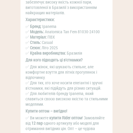
забезпечує високу якість кожної пари,
виготовленої в Бразилії з використанням
найкращих матеріалів.
Характеристики:
✅
Бренд:
Ipanema
✅
Модель:
Anatomica Tan Fem 81030-24100
✅
Матеріал:
ПВХ
✅
Стиль:
Casual
✅
Сезон:
Літо 2025
✅
Країна виробництва:
Бразилія
Для кого підходять ці в'єтнамки?
✅ Для жінок, які шукають стильне, але
комфортне взуття для літніх прогулянок і
відпочинку.
✅ Для тих, хто хоче носити елегантні і зручні
в'єтнамки, які підійдуть для різних ситуацій.
✅ Для любителів бренду Ipanema, який
славиться своєю високою якістю та стильними
моделями.
Купити оптом – вигідно!
✅ Ви можете
купити Rider оптом
! Замовляйте
від
12 пар
одного артикулу або моделі для
отримання вигідних цін. Опт – це чудова