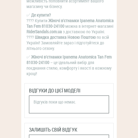
можливість поповнити асортимент вашого
магазину чи бізнесу.
✅
Де купити?
???? Купити
Жіночі в'єтнамки Ipanema Anatomica
Tan Fem 81030-24100
можна в інтернет-магазині
RiderSandals.com.ua
з доставкою по Україні.
????
Швидка доставка Новою Поштою
по всій
Україні! Замовляйте зараз і підготуйтеся до
літнього сезону.
✅
Жіночі в'єтнамки Ipanema Anatomica Tan Fem
81030-24100
– це ідеальний вибір для
поєднання стилю, комфорту і якості в кожному
кроці!
ВІДГУКИ ДО ЦІЄЇ МОДЕЛІ
Відгуків поки що немає.
ЗАЛИШІТЬ СВІЙ ВІДГУК