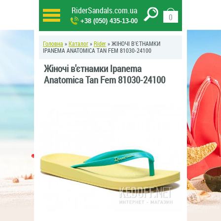
RiderSandals.com.ua
0
+38 (050) 435-13-00
Головна
»
Каталог
»
Rider
» ЖІНОЧІ В'ЄТНАМКИ
IPANEMA ANATOMICA TAN FEM 81030-24100
Жіночі в'єтнамки Ipanema
Anatomica Tan Fem 81030-24100