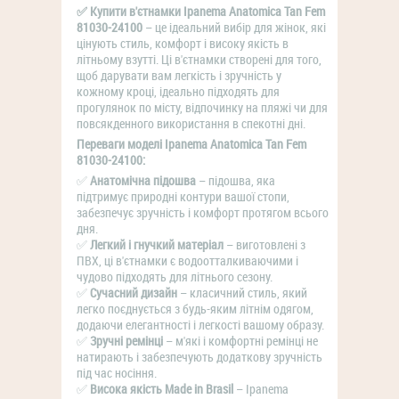
✅ Купити в'єтнамки Ipanema Anatomica Tan Fem
81030-24100
– це ідеальний вибір для жінок, які
цінують стиль, комфорт і високу якість в
літньому взутті. Ці в'єтнамки створені для того,
щоб дарувати вам легкість і зручність у
кожному кроці, ідеально підходять для
прогулянок по місту, відпочинку на пляжі чи для
повсякденного використання в спекотні дні.
Переваги моделі Ipanema Anatomica Tan Fem
81030-24100:
✅
Анатомічна підошва
– підошва, яка
підтримує природні контури вашої стопи,
забезпечує зручність і комфорт протягом всього
дня.
✅
Легкий і гнучкий матеріал
– виготовлені з
ПВХ, ці в'єтнамки є водоотталкиваючими і
чудово підходять для літнього сезону.
✅
Сучасний дизайн
– класичний стиль, який
легко поєднується з будь-яким літнім одягом,
додаючи елегантності і легкості вашому образу.
✅
Зручні ремінці
– м'які і комфортні ремінці не
натирають і забезпечують додаткову зручність
під час носіння.
✅
Висока якість Made in Brasil
– Ipanema