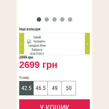
Інші кольори:
Синій
Темно-синій
2999
грн
2699 грн
Розмір
42.5
46.5
49
50
У КОШИК