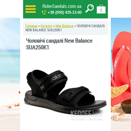
RiderSandals.com.ua
0
+38 (050) 435-13-00
Головна
»
Каталог
»
New Balance
» ЧОЛОВІЧІ САНДАЛІ
NEW BALANCE SUA250K1
Чоловічі сандалі New Balance
SUA250K1