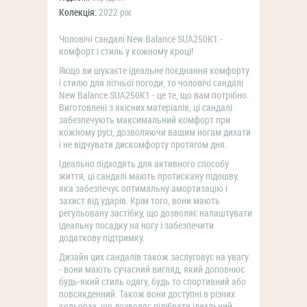
Колекція:
2022 рік
Чоловічі сандалі New Balance SUA250K1 -
комфорт і стиль у кожному кроці!
Якщо ви шукаєте ідеальне поєднання комфорту
і стилю для літньої погоди, то чоловічі сандалі
New Balance SUA250K1 - це те, що вам потрібно.
Виготовлені з якісних матеріалів, ці сандалі
забезпечують максимальний комфорт при
кожному русі, дозволяючи вашим ногам дихати
і не відчувати дискомфорту протягом дня.
Ідеально підходять для активного способу
життя, ці сандалі мають протискану підошву,
яка забезпечує оптимальну амортизацію і
захист від ударів. Крім того, вони мають
регульовану застібку, що дозволяє налаштувати
ідеальну посадку на ногу і забезпечити
додаткову підтримку.
Дизайн цих сандалів також заслуговує на увагу
- вони мають сучасний вигляд, який доповнює
будь-який стиль одягу, будь то спортивний або
повсякденний. Також вони доступні в різних
кольорах, що дозволяє підібрати ідеальний