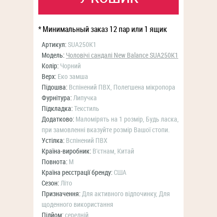
* Минимальный заказ 12 пар или 1 ящик
Артикул:
SUA250K1
Модель:
Чоловічі сандалі New Balance SUA250K1
Колір:
Чорний
Верх:
Еко замша
Підошва:
Вспінений ПВХ, Полегшена мікропора
Фурнітура:
Липучка
Підкладка:
Текстиль
Додатково:
Маломірять на 1 розмір, Будь ласка,
при замовленні вказуйте розмір Вашої стопи.
Устілка:
Вспінений ПВХ
Країна-виробник:
В'єтнам, Китай
Повнота:
M
Країна реєстрації бренду:
США
Сезон:
Літо
Призначення:
Для активного відпочинку, Для
щоденного використання
Підйом:
середній