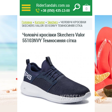
RiderSandals.com.ua
0
+38 (050) 435-13-00
Головна
»
Каталог
»
Skechers
» ЧОЛОВІЧІ КРОСІВКИ
SKECHERS VALOR 55103NVY ТЕМНОСИНЯЯ СІТКА
Чоловічі кросівки Skechers Valor
55103NVY Темносиняя сітка