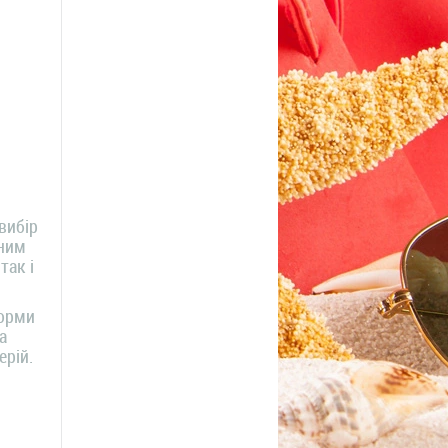
вибір
йним
так і
форми
а
ерій.