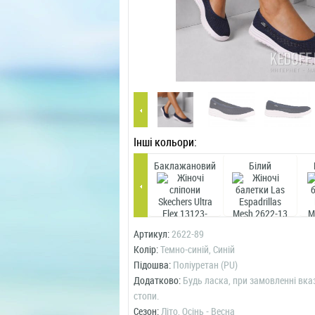
Інші кольори:
Баклажановий
Білий
Артикул:
2622-89
Колір:
Темно-синій, Синій
Підошва:
Поліуретан (PU)
Додатково:
Будь ласка, при замовленні вка
стопи.
Сезон:
Літо, Осінь - Весна