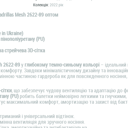
Колекція:
2022 рік
adrillas Mesh 2622-89 оптом
 in Ukraine)
 пінополіуретану (PU)
а стрейчева 3D-сітка
sh 2622-89
у
глибокому темно-синьому кольорі
– ідеальний 
а комфорту. Завдяки мінімалістичному дизайну та інноваці
мінною частиною гардероба як для повсякденного носіння, 
-сітки
, що забезпечує чудову вентиляцію та адаптацію до 
тану (PU)
робить балетки неймовірно легкими та гнучкими, 
ує максимальний комфорт, амортизацію та захист від бакт
триманий і універсальний відтінок.
мінна вентиляція для зручного носіння.
'яка, амортизаційна та антибактеріальна.