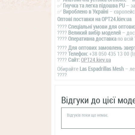
✅
Гнучка та легка підошва PU
– за
✅
Вироблено в Україні
– європейс
Оптові поставки на OPT24.kiev.ua
????
Спеціальні умови для оптових
????
Великий вибір моделей
– дост
????
Оперативна доставка
по всій 
????
Для оптових замовлень звер
????
Телефон:
+38 050 435 13 00 (І
????
Сайт:
OPT24.kiev.ua
Обирайте
Las Espadrillas Mesh
– ле
????
Відгуки до цієї мод
Відгуків поки що немає.