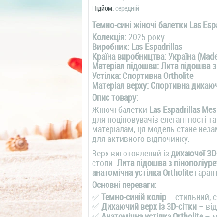
Підйом:
середній
Темно-сині жіночі балетки Las Esp
Колекція:
2025 року
Виробник:
Las Espadrillas
Країна виробництва:
Україна (Made
Матеріал підошви:
Лита підошва з
Устілка:
Спортивна Ortholite
Матеріал верху:
Спортивна дихаюч
Опис товару:
Жіночі балетки
Las Espadrillas Me
для поціновувачів елегантності т
матеріалам, ця модель стане неза
для активного відпочинку.
Верх виготовлений із
дихаючої 3D
стопи.
Лита підошва з пінополіуре
анатомічна устілка Ortholite
гарант
Основні переваги:
✅
Темно-синій колір
– стильний, с
✅
Дихаючий верх із 3D-сітки
– від
✅
Анатомічна устілка Ortholite
– м