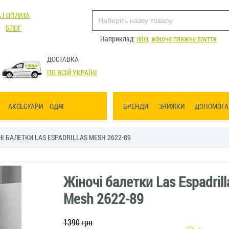
 І ОПЛАТА
БЛОГ
Наприклад:
rider
,
жіноче пляжне взуття
ДОСТАВКА
ПО ВСІЙ УКРАЇНІ
АКСЕСУАРИ
ОДЯГ
БРЕНДИ
ЗНИЖКИ
ДОПОМОГА
І БАЛЕТКИ LAS ESPADRILLAS MESH 2622-89
Жіночі балетки Las Espadrill
Mesh 2622-89
1390
грн