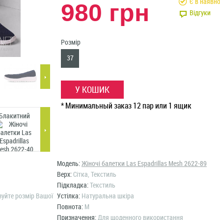
Є в наявно
980 грн
Відгуки
Розмір
37
У КОШИК
* Минимальный заказ 12 пар или 1 ящик
Блакитний
Бежевий
Темно-синій
Пудра
Б
Модель:
Жіночі балетки Las Espadrillas Mesh 2622-89
Верх:
Сітка, Текстиль
Підкладка:
Текстиль
зуйте розмір Вашої
Устілка:
Натуральна шкіра
Повнота:
M
Призначення:
Для щоденного використання