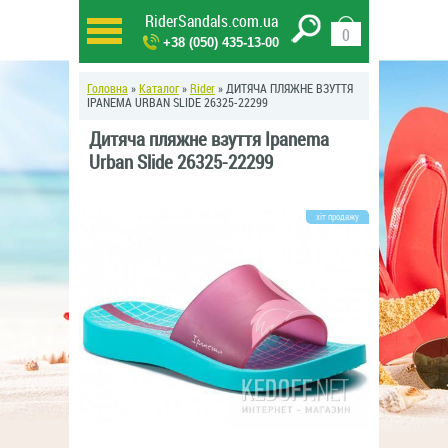
RiderSandals.com.ua
0
+38 (050) 435-13-00
Головна
»
Каталог
»
Rider
» ДИТЯЧА ПЛЯЖНЕ ВЗУТТЯ
IPANEMA URBAN SLIDE 26325-22299
Дитяча пляжне взуття Ipanema
Urban Slide 26325-22299
хіт продажу