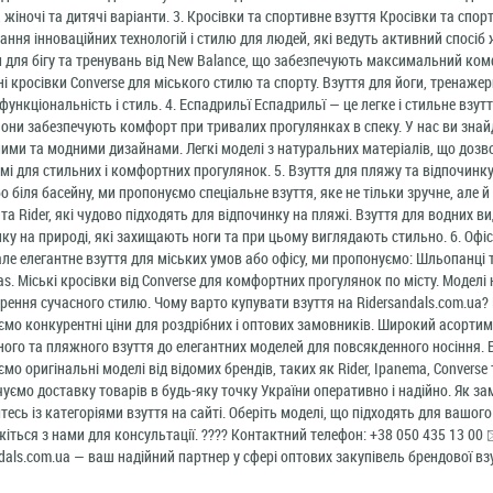
, жіночі та дитячі варіанти. 3. Кросівки та спортивне взуття Кросівки та спор
ання інноваційних технологій і стилю для людей, які ведуть активний спосіб
 для бігу та тренувань від New Balance, що забезпечують максимальний ком
і кросівки Converse для міського стилю та спорту. Взуття для йоги, тренажер
функціональність і стиль. 4. Еспадрильї Еспадрильї — це легке і стильне взут
Вони забезпечують комфорт при тривалих прогулянках в спеку. У нас ви знайде
ими та модними дизайнами. Легкі моделі з натуральних матеріалів, що дозв
і для стильних і комфортних прогулянок. 5. Взуття для пляжу та відпочинку
о біля басейну, ми пропонуємо спеціальне взуття, яке не тільки зручне, але й
та Rider, які чудово підходять для відпочинку на пляжі. Взуття для водних вид
ку на природі, які захищають ноги та при цьому виглядають стильно. 6. Офіс
але елегантне взуття для міських умов або офісу, ми пропонуємо: Шльопанці т
las. Міські кросівки від Converse для комфортних прогулянок по місту. Модел
рення сучасного стилю. Чому варто купувати взуття на Ridersandals.com.ua?
мо конкурентні ціни для роздрібних і оптових замовників. Широкий асортимен
ого та пляжного взуття до елегантних моделей для повсякденного носіння.
мо оригінальні моделі від відомих брендів, таких як Rider, Ipanema, Converse 
уємо доставку товарів в будь-яку точку України оперативно і надійно. Як за
есь із категоріями взуття на сайті. Оберіть моделі, що підходять для вашог
жіться з нами для консультації. ???? Контактний телефон: +38 050 435 13 00 ✉
dals.com.ua — ваш надійний партнер у сфері оптових закупівель брендової вз