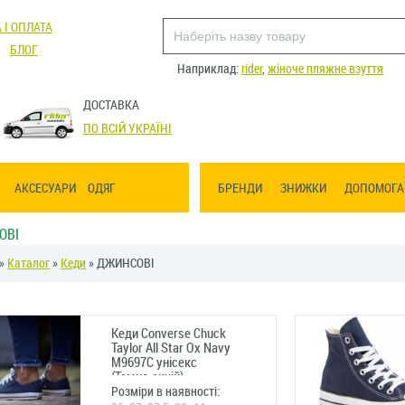
 І ОПЛАТА
БЛОГ
Наприклад:
rider
,
жіноче пляжне взуття
ДОСТАВКА
ПО ВСІЙ УКРАЇНІ
АКСЕСУАРИ
ОДЯГ
БРЕНДИ
ЗНИЖКИ
ДОПОМОГА
ОВІ
»
Каталог
»
Кеди
» ДЖИНСОВІ
Кеди Converse Chuck
Taylor All Star Ox Navy
M9697C унісекс
(Темно-синій)
Розміри в наявності: