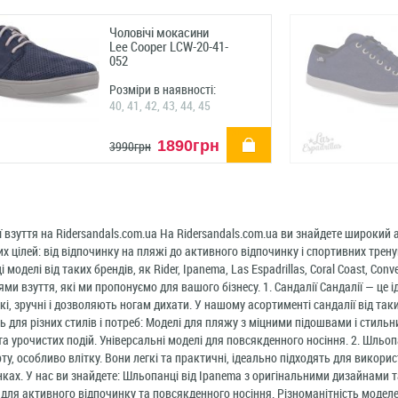
Чоловічі мокасини
Lee Cooper LCW-20-41-
052
Розміри в наявності:
40, 41, 42, 43, 44, 45
купити
1890грн
3990грн
ї взуття на Ridersandals.com.ua На Ridersandals.com.ua ви знайдете широкий 
их цілей: від відпочинку на пляжі до активного відпочинку і спортивних трен
 моделі від таких брендів, як Rider, Ipanema, Las Espadrillas, Coral Coast, Con
ями взуття, які ми пропонуємо для вашого бізнесу. 1. Сандалії Сандалії — це і
кі, зручні і дозволяють ногам дихати. У нашому асортименті сандалії від таки
ь для різних стилів і потреб: Моделі для пляжу з міцними підошвами і стильн
та урочистих подій. Універсальні моделі для повсякденного носіння. 2. Шльо
ту, особливо влітку. Вони легкі та практичні, ідеально підходять для викори
ках. У нас ви знайдете: Шльопанці від Ipanema з оригінальними дизайнами
r для активного відпочинку та повсякденного носіння. Різноманітність модел