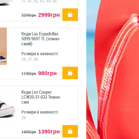
37, 41, 42, 43, 44, 45
купити
2999грн
3299грн
Кеди Las Espadrillas
5099-9697 TL (темно-
синій)
Розміри в наявності:
36, 37, 40
купити
980грн
1190грн
Кеди Lee Cooper
LCW20-31-033 Темно-
сині
Розміри в наявності:
38
купити
1390грн
1490грн