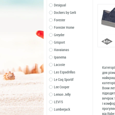
Desigual
Dockers by Gerli
Forester
Forester Home
Greyder
Grisport
Havaianas
Ipanema
Lacoste
Категорі
Las Espadrillas
для різн
найкращі
Le Coq Sportif
категорі
Lee Cooper
Вони лег
підходят
Lemon Jelly
вечірок 
LEVI'S
і комфор
прогулян
Lumberjack
від Ride