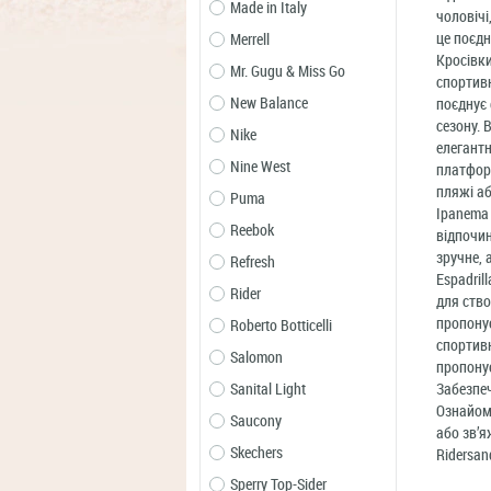
Made in Italy
чоловічі
це поєдн
Merrell
Кросівки
Mr. Gugu & Miss Go
спортивн
New Balance
поєднує 
сезону. 
Nike
елегантн
Nine West
платформ
пляжі аб
Puma
Ipanema 
Reebok
відпочин
зручне, 
Refresh
Espadril
Rider
для ство
пропонує
Roberto Botticelli
спортивн
Salomon
пропонує
Sanital Light
Забезпеч
Ознайомт
Saucony
або зв’я
Skechers
Ridersan
Sperry Top-Sider