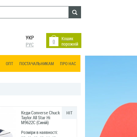
УКР
Кошик
0
порожній
РУС
ОПТ
ПОСТАЧАЛЬНИКАМ
ПРО НАС
Кеди Converse Chuck
HIT
Taylor All Star Hi
M9622C (Синій)
Розміри в наявності: