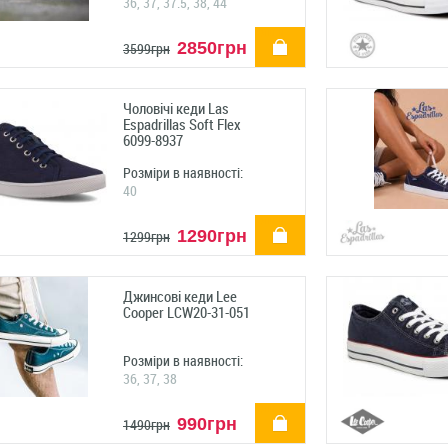
36, 37, 37.5, 38, 44
купити
2850грн
3599грн
Чоловічі кеди Las
Espadrillas Soft Flex
6099-8937
Розміри в наявності:
40
купити
1290грн
1299грн
Джинсові кеди Lee
Cooper LCW20-31-051
Розміри в наявності:
36, 37, 38
купити
990грн
1490грн