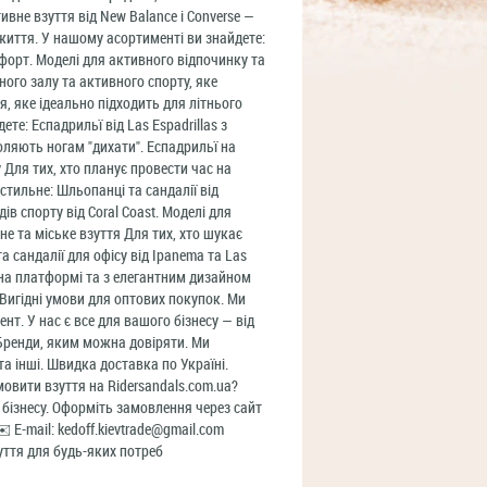
тивне взуття від New Balance і Converse —
 життя. У нашому асортименті ви знайдете:
форт. Моделі для активного відпочинку та
ного залу та активного спорту, яке
тя, яке ідеально підходить для літнього
те: Еспадрильї від Las Espadrillas з
оляють ногам "дихати". Еспадрильї на
 Для тих, хто планує провести час на
 стильне: Шльопанці та сандалії від
ів спорту від Coral Coast. Моделі для
не та міське взуття Для тих, хто шукає
а сандалії для офісу від Ipanema та Las
і на платформі та з елегантним дизайном
 Вигідні умови для оптових покупок. Ми
т. У нас є все для вашого бізнесу — від
 Бренди, яким можна довіряти. Ми
та інші. Швидка доставка по Україні.
мовити взуття на Ridersandals.com.ua?
о бізнесу. Оформіть замовлення через сайт
️ E-mail: kedoff.kievtrade@gmail.com
уття для будь-яких потреб