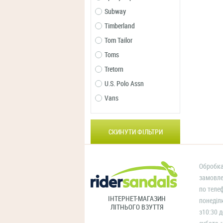
Subway
Timberland
Tom Tailor
Toms
Tretorn
U.S. Polo Assn
Vans
СКИНУТИ ФІЛЬТРИ
Обробка
замовл
по теле
ІНТЕРНЕТ-МАГАЗИН
понеділ
ЛІТНЬОГО ВЗУТТЯ
з10:30 д