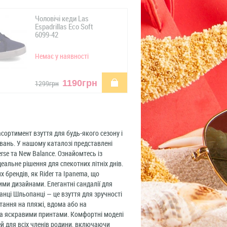
Чоловічі кеди Las
Espadrillas Eco Soft
6099-42
Немає у наявності
купити
1190грн
1299грн
асортимент взуття для будь-якого сезону і
увань. У нашому каталозі представлені
verse та New Balance. Ознайомтесь із
деальне рішення для спекотних літніх днів.
х брендів, як Rider та Ipanema, що
ими дизайнами. Елегантні сандалії для
панці Шльопанці — це взуття для зручності
стання на пляжі, вдома або на
 та яскравими принтами. Комфортні моделі
ей для всіх членів родини, включаючи