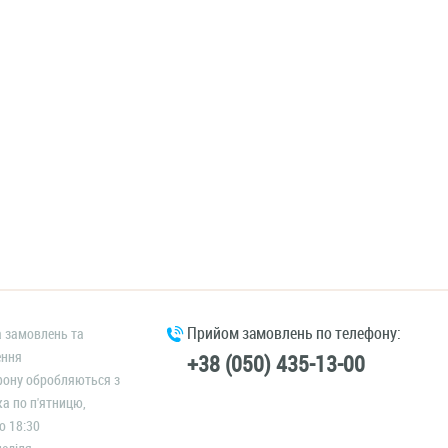
Прийом замовлень по телефону:
 замовлень та
ення
+38 (050) 435-13-00
фону обробляються з
ка по п'ятницю,
о 18:30